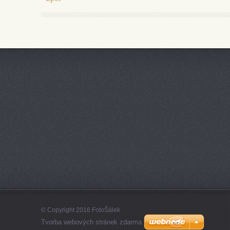
© Copyright 2016 FotoŠálek
Tvorba webových stránek zdarma