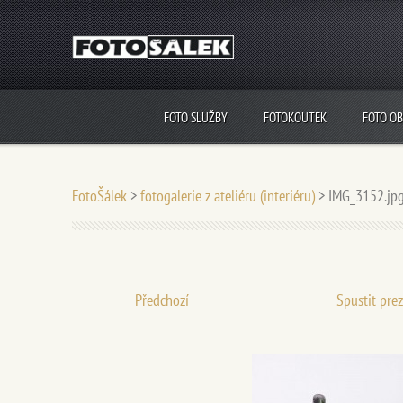
FOTO SLUŽBY
FOTOKOUTEK
FOTO O
FotoŠálek
>
fotogalerie z ateliéru (interiéru)
>
IMG_3152.jp
Předchozí
Spustit pre