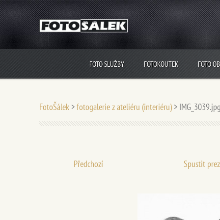
FOTO SLUŽBY
FOTOKOUTEK
FOTO O
FotoŠálek
>
fotogalerie z ateliéru (interiéru)
>
IMG_3039.jp
Předchozí
Spustit pre