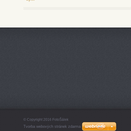
© Copyright 2016 FotoŠálek
Tvorba webových stránek zdarma