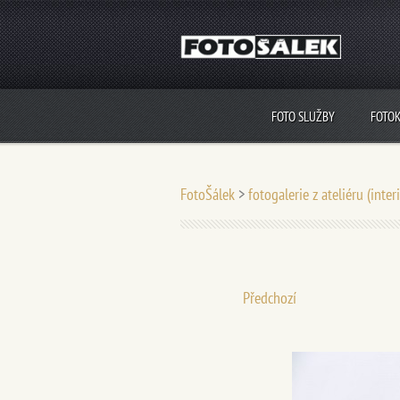
FOTO SLUŽBY
FOTO
FotoŠálek
>
fotogalerie z ateliéru (inter
Předchozí