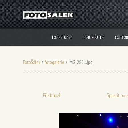
FOTO SLUŽBY
FOTOKOUTEK
FOTO O
FotoŠálek
>
fotogalerie
>
IMG_2821.jpg
Předchozí
Spustit pre