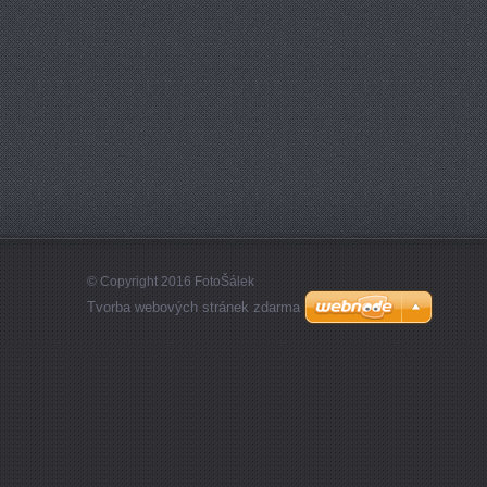
© Copyright 2016 FotoŠálek
Tvorba webových stránek zdarma