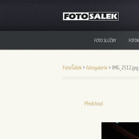
FOTO SLUŽBY
FOTO
FotoŠálek
>
fotogalerie
>
IMG_2512.jpg
Předchozí