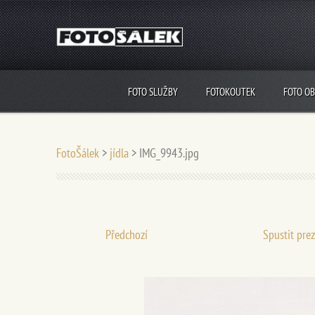
FOTO SLUŽBY
FOTOKOUTEK
FOTO O
FotoŠálek
>
jídla
>
IMG_9943.jpg
Předchozí
Spustit pre