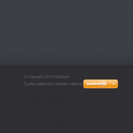
© Copyright 2016 FotoŠálek
Tvorba webových stránek zdarma