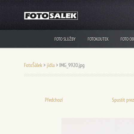
FOTO SLUŽBY
FOTOKOUTEK
FOTO O
FotoŠálek
>
jídla
>
IMG_9920.jpg
Předchozí
Spustit pre