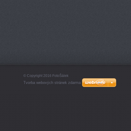
© Copyright 2016 FotoŠálek
Tvorba webových stránek zdarma