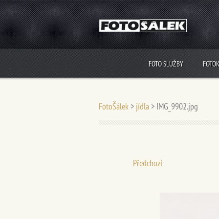
FOTO SLUŽBY
FOTO
FotoŠálek
>
jídla
>
IMG_9902.jpg
Předchozí