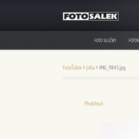
FOTO SLUŽBY
FOTO
FotoŠálek
>
jídla
>
IMG_9843.jpg
Předchozí