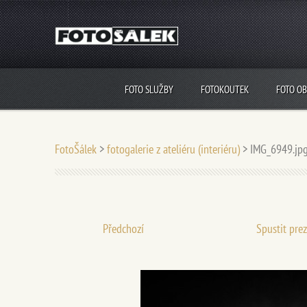
FOTO SLUŽBY
FOTOKOUTEK
FOTO O
FotoŠálek
>
fotogalerie z ateliéru (interiéru)
>
IMG_6949.jp
Předchozí
Spustit pre