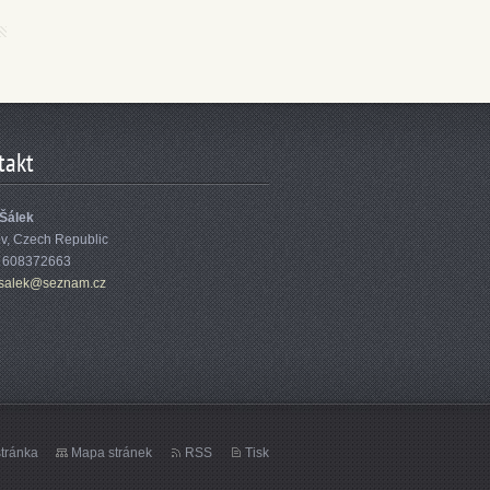
takt
 Šálek
ov, Czech Republic
: 608372663
sa
lek@sezn
am.cz
tránka
Mapa stránek
RSS
Tisk