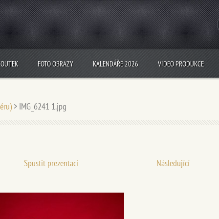
KOUTEK
FOTO OBRAZY
KALENDÁŘE 2026
VIDEO PRODUKCE
iéru)
>
IMG_6241 1.jpg
Spustit prezentaci
Následující