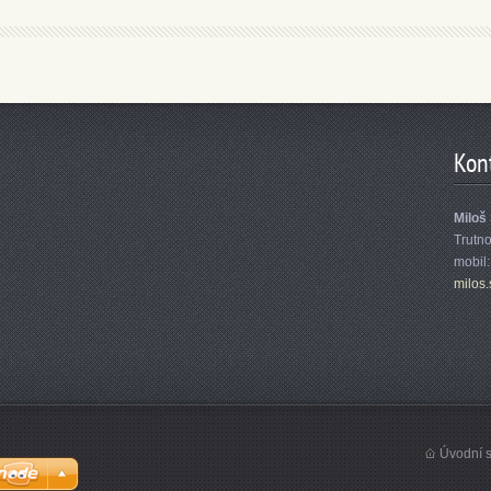
Kon
Miloš
Trutn
mobil
milos.
Úvodní s