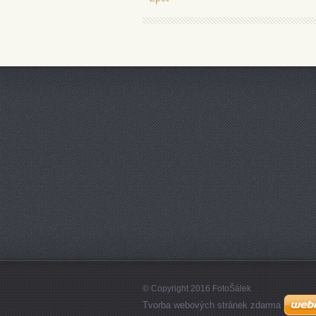
© Copyright 2016 FotoŠálek
Tvorba webových stránek zdarma