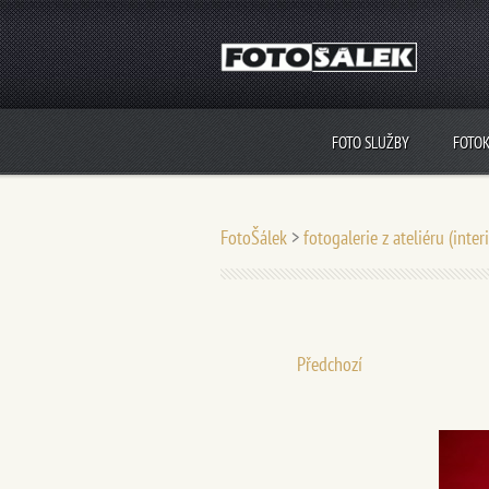
FOTO SLUŽBY
FOTO
FotoŠálek
>
fotogalerie z ateliéru (inter
Předchozí